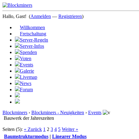
Hallo, Gast!
(
Anmelden
—
Registrieren
)
Willkommen
Freischaltung
Server-Regeln
Server-Infos
Spenden
Voten
Events
Galerie
Livemap
News
Forum
Blockminers
›
Blockminers - Neuigkeiten
›
Events
Bauwerk der Jahreszeiten
Seiten (5):
« Zurück
1
2
3
4
5
Weiter »
Baumstrukturmodus
|
Linearer Modus