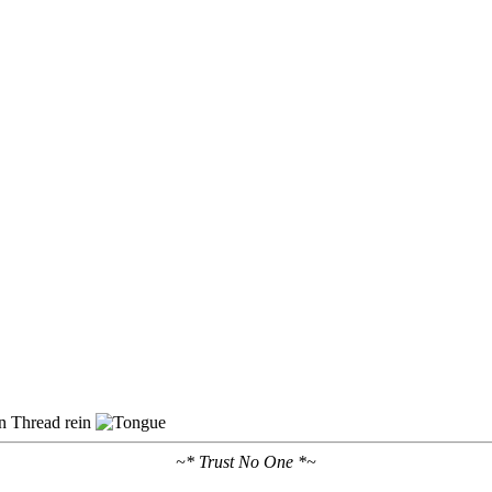
n Thread rein
~* Trust No One *~