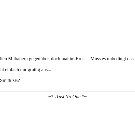
allen Mitbauern gegenüber, doch mal im Ernst... Muss es unbedingt das 
t einfach nur grottig aus...
hnSmith zB?
~* Trust No One *~