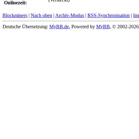
Onlinezeit:
Blockminers
|
Nach oben
|
Archiv-Modus
|
RSS-Synchronisation
|
Im
Deutsche Übersetzung:
MyBB.de
, Powered by
MyBB
, © 2002-202