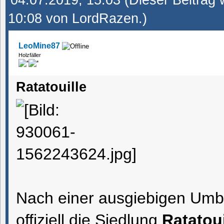
04.07.2019, 15:03
(Dieser Beitrag 
10:08 von
LordRazen
.)
LeoMine87
Holzfäller
Ratatouille
Nach einer ausgiebigen Umb
offiziell die Siedlung
Ratatoui