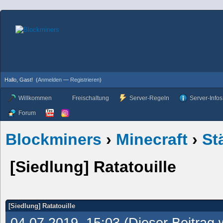
Hallo, Gast!
(
Anmelden
—
Registrieren
)
Willkommen
Freischaltung
Server-Regeln
Server-Infos
Forum
Blockminers
›
Minecraft
›
St
[Siedlung]
Ratatouille
[Siedlung] Ratatouille