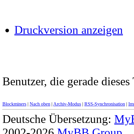
Druckversion anzeigen
Benutzer, die gerade diese
Blockminers
|
Nach oben
|
Archiv-Modus
|
RSS-Synchronisation
|
Im
Deutsche Übersetzung:
MyB
2002-2026
MyBB Group
.