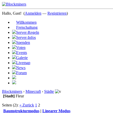
Hallo, Gast!
(
Anmelden
—
Registrieren
)
Willkommen
Freischaltung
Server-Regeln
Server-Infos
Spenden
Voten
Events
Galerie
Livemap
News
Forum
Blockminers
›
Minecraft
›
Städte
[Stadt]
Fleur
Seiten (2):
« Zurück
1
2
Baumstrukturmodus
|
Linearer Modus