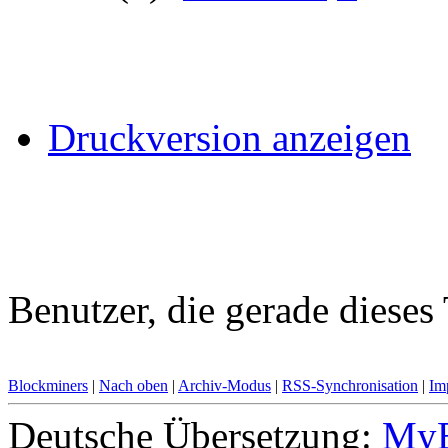
Druckversion anzeigen
Benutzer, die gerade diese
Blockminers
|
Nach oben
|
Archiv-Modus
|
RSS-Synchronisation
|
Im
Deutsche Übersetzung:
MyB