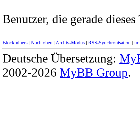
Benutzer, die gerade diese
Blockminers
|
Nach oben
|
Archiv-Modus
|
RSS-Synchronisation
|
Im
Deutsche Übersetzung:
MyB
2002-2026
MyBB Group
.