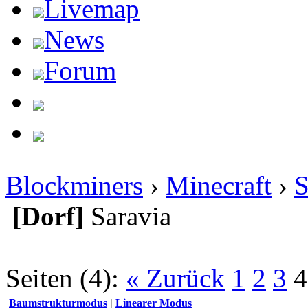
Livemap
News
Forum
Blockminers
›
Minecraft
›
S
[Dorf]
Saravia
Seiten (4):
« Zurück
1
2
3
4
Baumstrukturmodus
|
Linearer Modus