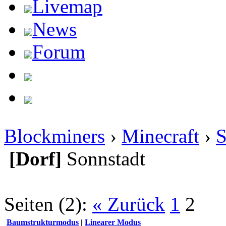
Livemap
News
Forum
Blockminers
›
Minecraft
›
S
[Dorf]
Sonnstadt
Seiten (2):
« Zurück
1
2
Baumstrukturmodus
|
Linearer Modus