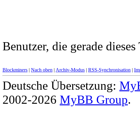
Benutzer, die gerade diese
Blockminers
|
Nach oben
|
Archiv-Modus
|
RSS-Synchronisation
|
Im
Deutsche Übersetzung:
MyB
2002-2026
MyBB Group
.