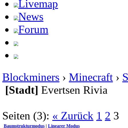
Livemap
News
Forum
Blockminers
›
Minecraft
›
S
[Stadt]
Evertsen Rivia
Seiten (3):
« Zurück
1
2
3
Baumstrukturmodus
|
Linearer Modus