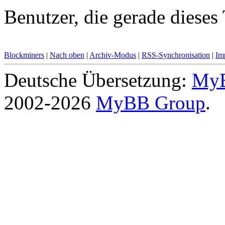
Benutzer, die gerade diese
Blockminers
|
Nach oben
|
Archiv-Modus
|
RSS-Synchronisation
|
Im
Deutsche Übersetzung:
MyB
2002-2026
MyBB Group
.