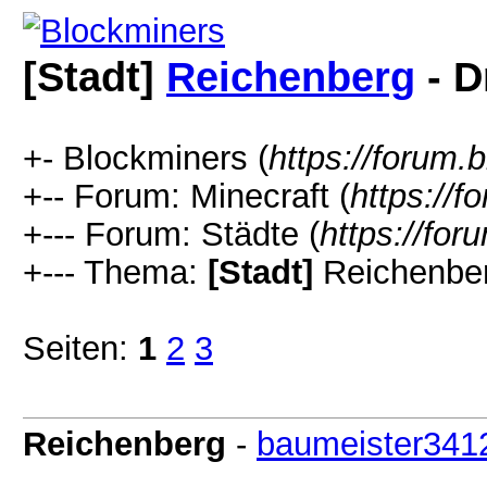
[Stadt]
Reichenberg
- D
+- Blockminers (
https://forum.
+-- Forum: Minecraft (
https://
+--- Forum: Städte (
https://fo
+--- Thema:
[Stadt]
Reichenber
Seiten:
1
2
3
Reichenberg
-
baumeister341