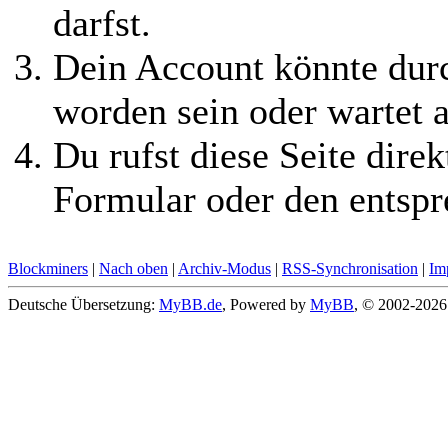
darfst.
Dein Account könnte durc
worden sein oder wartet a
Du rufst diese Seite direk
Formular oder den entspr
Blockminers
|
Nach oben
|
Archiv-Modus
|
RSS-Synchronisation
|
Im
Deutsche Übersetzung:
MyBB.de
, Powered by
MyBB
, © 2002-202